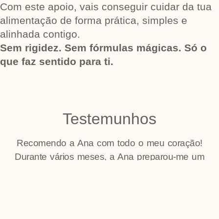
Com este apoio, vais conseguir cuidar da tua
alimentação de forma prática, simples e
alinhada contigo.
Sem rigidez. Sem fórmulas mágicas. Só o
que faz sentido para ti.
Testemunhos
Recomendo a Ana com todo o meu coração!
Durante vários meses, a Ana preparou-me um
menu semanal que foi o verdadeiro ponto de
viragem na minha saúde, depois de vários anos
perdida e sem saber como cuidar de mim. Mais
do que um plano alimentar, foi a base de que