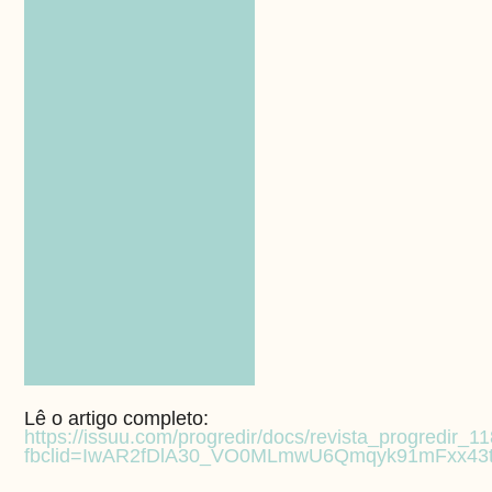
Lê o artigo completo:
https://issuu.com/progredir/docs/revista_progredir_1
fbclid=IwAR2fDlA30_VO0MLmwU6Qmqyk91mFxx43tm