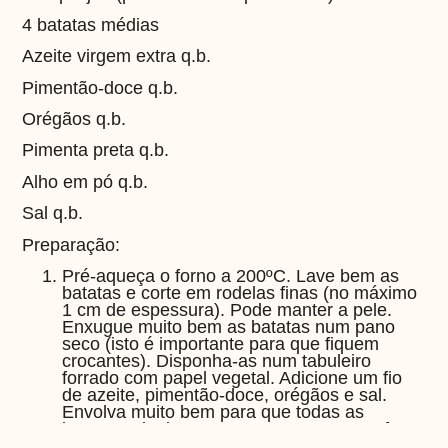
4 batatas médias
Azeite virgem extra q.b.
Pimentão-doce q.b.
Orégãos q.b.
Pimenta preta q.b.
Alho em pó q.b.
Sal q.b.
Preparação:
Pré-aqueça o forno a 200ºC. Lave bem as
batatas e corte em rodelas finas (no máximo
1 cm de espessura). Pode manter a pele.
Enxugue muito bem as batatas num pano
seco (isto é importante para que fiquem
crocantes). Disponha-as num tabuleiro
forrado com papel vegetal. Adicione um fio
de azeite, pimentão-doce, orégãos e sal.
Envolva muito bem para que todas as
batatas adquiram os temperos. Leve ao forno
por 20 a 25 minutos ou até estarem