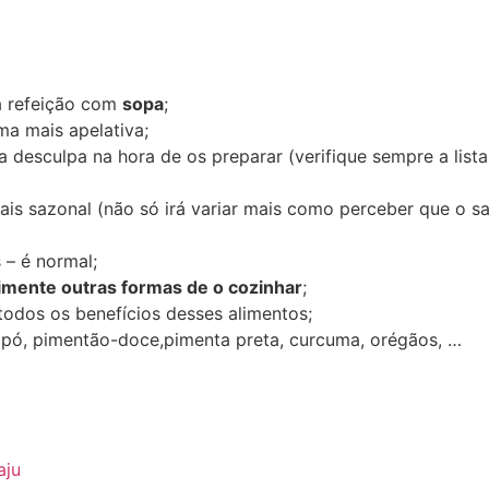
a refeição com
sopa
;
ma mais apelativa;
 desculpa na hora de os preparar (verifique sempre a list
is sazonal (não só irá variar mais como perceber que o s
– é normal;
imente outras formas de o cozinhar
;
 todos os benefícios desses alimentos;
pó, pimentão-doce,pimenta preta, curcuma, orégãos, …
aju